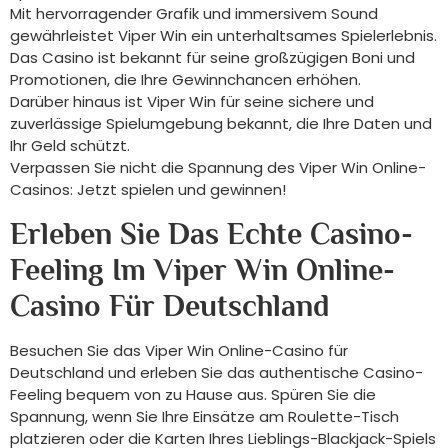
Mit hervorragender Grafik und immersivem Sound
gewährleistet Viper Win ein unterhaltsames Spielerlebnis.
Das Casino ist bekannt für seine großzügigen Boni und
Promotionen, die Ihre Gewinnchancen erhöhen.
Darüber hinaus ist Viper Win für seine sichere und
zuverlässige Spielumgebung bekannt, die Ihre Daten und
Ihr Geld schützt.
Verpassen Sie nicht die Spannung des Viper Win Online-
Casinos: Jetzt spielen und gewinnen!
Erleben Sie Das Echte Casino-
Feeling Im Viper Win Online-
Casino Für Deutschland
Besuchen Sie das Viper Win Online-Casino für
Deutschland und erleben Sie das authentische Casino-
Feeling bequem von zu Hause aus. Spüren Sie die
Spannung, wenn Sie Ihre Einsätze am Roulette-Tisch
platzieren oder die Karten Ihres Lieblings-Blackjack-Spiels