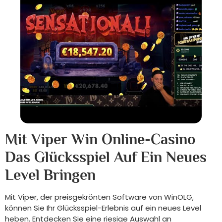
Mit Viper Win Online-Casino
Das Glücksspiel Auf Ein Neues
Level Bringen
Mit Viper, der preisgekrönten Software von WinOLG,
können Sie Ihr Glücksspiel-Erlebnis auf ein neues Level
heben. Entdecken Sie eine riesige Auswahl an