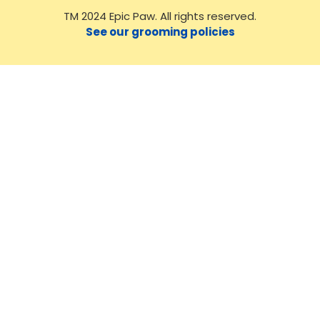
TM 2024 Epic Paw. All rights reserved.
See our grooming policies