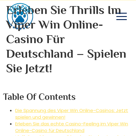
Erleben Sie Thrills Im
Viper Win Online-
Casino Für
Deutschland – Spielen
Sie Jetzt!
Table Of Contents
Die Spannung des Viper Win Online-Casinos: Jetzt
spielen und gewinnen!
Erleben Sie das echte Casino-Feeling im Viper Win
Online-Casino für Deutschland