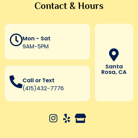
Contact & Hours
Mon - Sat
9AM-5PM
Santa
Rosa, CA
Call or Text
(415)432-7776