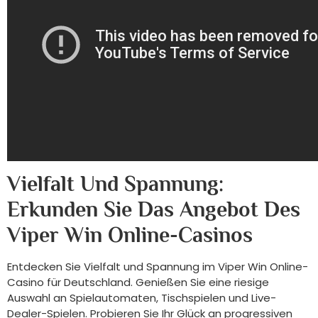
Vielfalt Und Spannung:
Erkunden Sie Das Angebot Des
Viper Win Online-Casinos
Entdecken Sie Vielfalt und Spannung im Viper Win Online-
Casino für Deutschland. Genießen Sie eine riesige
Auswahl an Spielautomaten, Tischspielen und Live-
Dealer-Spielen. Probieren Sie Ihr Glück an progressiven